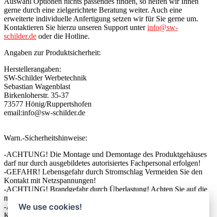
Auswahl Optionen nichts passendes finden, so helfen wir Ihnen
gerne durch eine zielgerichtete Beratung weiter. Auch eine
erweiterte individuelle Anfertigung setzen wir für Sie gerne um.
Kontaktieren Sie hierzu unseren Support unter
info@sw-
schilder.de
oder die Hotline.
Angaben zur Produktsicherheit:
Herstellerangaben:
SW-Schilder Werbetechnik
Sebastian Wagenblast
Birkenloherstr. 35-37
73577 Hönig/Ruppertshofen
email:info@sw-schilder.de
Warn.-Sicherheitshinweise:
-ACHTUNG! Die Montage und Demontage des Produktgehäuses
darf nur durch ausgebildetes autorisiertes Fachpersonal erfolgen!
-GEFAHR! Lebensgefahr durch Stromschlag Vermeiden Sie den
Kontakt mit Netzspannungen!
-ACHTUNG! Brandgefahr durch Überlastung! Achten Sie auf die
maximalen Ausgangsströme des Produktes!
We use cookies!
-ACHTUNG! Kurzschlussgefahr! Überbrücken Sie keine
Kontakte! Stecken Sie keine Gegenstände in Lüftungsschlitze oder