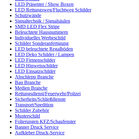
LED Präsenter / Show Boxen
LED Rettungsweg/Fluchtweg Schilder
Schutzwände
Signaltechnik / Signalsäulen
SMD LED Flex Stripe
Beleuchtete Hausnummern
Individuelles Werbeschild
Schilder Sonderanfertigung
LED beleuchtete Regalböden
LED Deko Schilder / Lampen
LED Firmenschilder
LED Hinweisschilder
LED Einsatzschilder
Abschlepp Branche
Bau Branche
Medien Branche
Rettungsdienst/Feuerwehr/Polizei
Sicherheits/Schließdienste
Transport/Spedition
Schilder Zubehör
Musterschild
Folierungen KFZ/Schaufenster
Banner Druck Service
Aufkleber Druck-Service