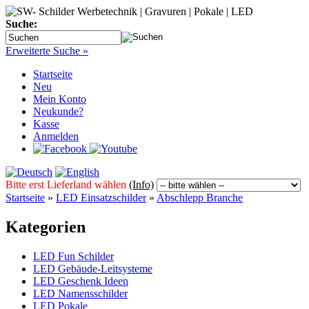
Suche:
Erweiterte Suche »
Startseite
Neu
Mein Konto
Neukunde?
Kasse
Anmelden
Bitte erst Lieferland wählen
(Info)
Startseite
»
LED Einsatzschilder
»
Abschlepp Branche
Kategorien
LED Fun Schilder
LED Gebäude-Leitsysteme
LED Geschenk Ideen
LED Namensschilder
LED Pokale