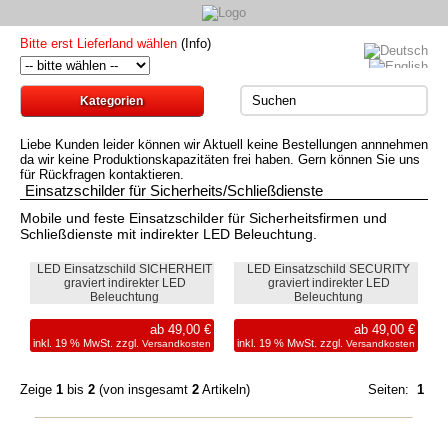
Bitte erst Lieferland wählen
(Info)
Kategorien
Liebe Kunden leider können wir Aktuell keine Bestellungen annnehmen
da wir keine Produktionskapazitäten frei haben. Gern können Sie uns
für Rückfragen kontaktieren.
Einsatzschilder für Sicherheits/Schließdienste
Mobile und feste Einsatzschilder für Sicherheitsfirmen und
Schließdienste mit indirekter LED Beleuchtung.
LED Einsatzschild SICHERHEIT
LED Einsatzschild SECURITY
graviert indirekter LED
graviert indirekter LED
Beleuchtung
Beleuchtung
ab 49,00 €
ab 49,00 €
inkl. 19 % MwSt. zzgl.
inkl. 19 % MwSt. zzgl.
Versandkosten
Versandkosten
Zeige
1
bis
2
(von insgesamt
2
Artikeln)
Seiten:
1