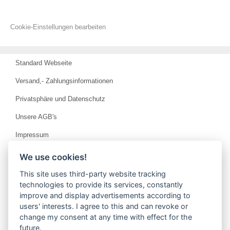
Cookie-Einstellungen bearbeiten
Standard Webseite
Versand,- Zahlungsinformationen
Privatsphäre und Datenschutz
Unsere AGB's
Impressum
Widerrufsrecht
We use cookies!
Referenzen
This site uses third-party website tracking
technologies to provide its services, constantly
Vertrag widerrufen
improve and display advertisements according to
users' interests. I agree to this and can revoke or
Kontakt/Hotline
change my consent at any time with effect for the
Montage Service
future.